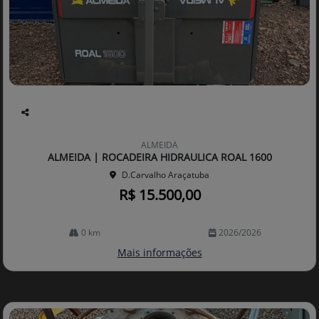
Co
mp
ALMEIDA
arti
ALMEIDA | ROCADEIRA HIDRAULICA ROAL 1600
lhe
D.Carvalho Araçatuba
R$ 15.500,00
0 km
2026/2026
Mais informações