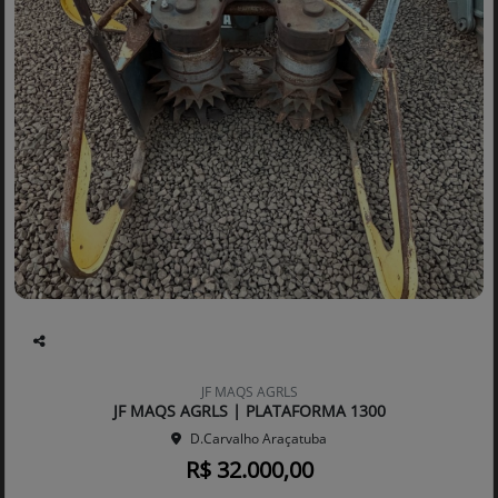
Co
mp
JF MAQS AGRLS
arti
JF MAQS AGRLS | PLATAFORMA 1300
lhe
D.Carvalho Araçatuba
R$ 32.000,00