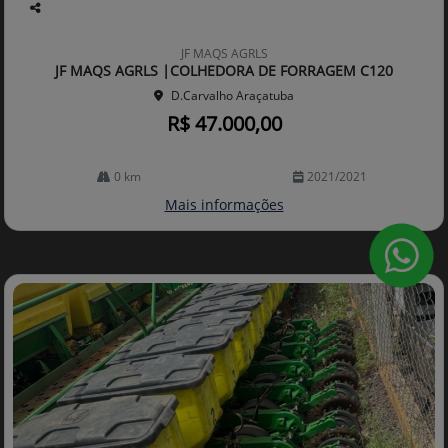
Co
mp
JF MAQS AGRLS
arti
JF MAQS AGRLS |COLHEDORA DE FORRAGEM C120
lhe
D.Carvalho Araçatuba
R$ 47.000,00
0 km
2021/2021
Mais informações