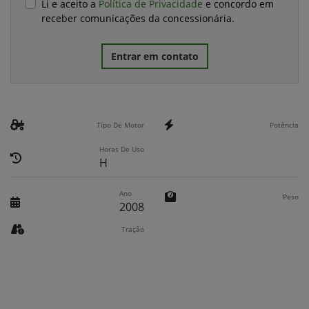
Li e aceito a
Política de Privacidade
e concordo em
receber comunicações da concessionária.
Entrar em contato
Tipo De Motor
Potência
Horas De Uso
H
Ano
Peso
2008
Tração