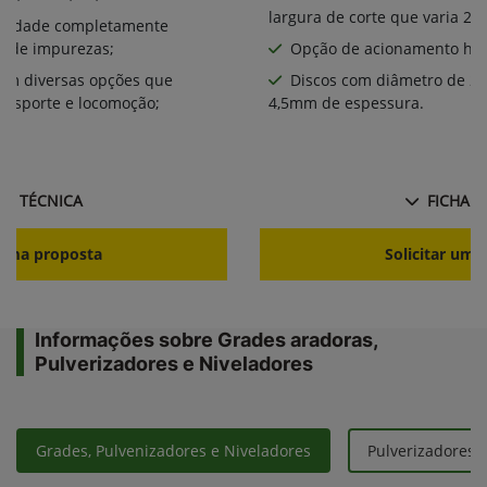
largura de corte que varia 2,
bilidade completamente
a de impurezas;
Opção de acionamento hid
com diversas opções que
Discos com diâmetro de 2
ansporte e locomoção;
4,5mm de espessura.
HA TÉCNICA
FICHA T
r uma proposta
Solicitar uma
Informações sobre Grades aradoras,
Pulverizadores e Niveladores
Grades, Pulvenizadores e Niveladores
Pulverizadores 