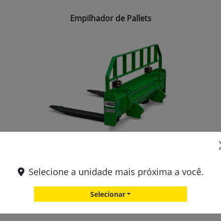
Empilhador de Pallets
Durabilidade superior;
Fácil instalação;
Selecione a unidade mais próxima a você.
Ótima visibilidade;
Mais praticidade e segurança nas operações;
Selecionar