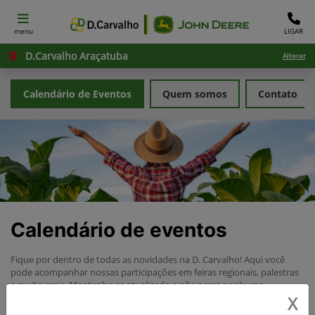
menu
LIGAR
D.Carvalho Araçatuba
Alterar
Calendário de Eventos
Quem somos
Contato
Calendário de eventos
Fique por dentro de todas as novidades na D. Carvalho! Aqui você
pode acompanhar nossas participações em feiras regionais, palestras
e muito mais. Mantenha-se atualizado e não perca nenhuma
oportunidade de nos encontrar.
X