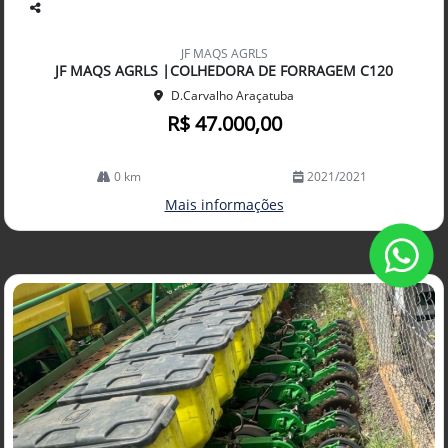
Co
mp
JF MAQS AGRLS
arti
JF MAQS AGRLS |COLHEDORA DE FORRAGEM C120
lhe
D.Carvalho Araçatuba
R$ 47.000,00
0 km
2021/2021
Mais informações