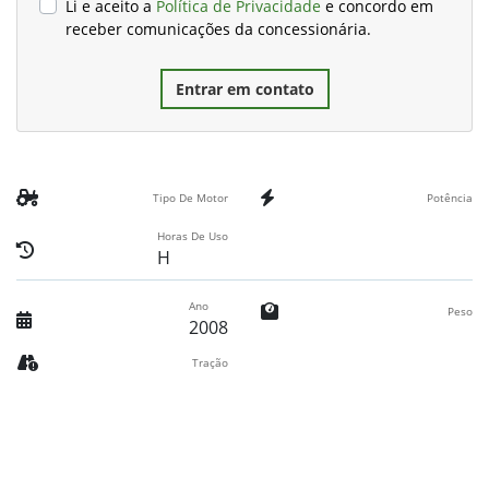
Li e aceito a
Política de Privacidade
e concordo em
receber comunicações da concessionária.
Entrar em contato
Tipo De Motor
Potência
Horas De Uso
H
Ano
Peso
2008
Tração