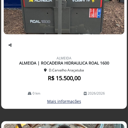
Co
mp
ALMEIDA
arti
ALMEIDA | ROCADEIRA HIDRAULICA ROAL 1600
lhe
D.Carvalho Araçatuba
R$ 15.500,00
0 km
2026/2026
Mais informações