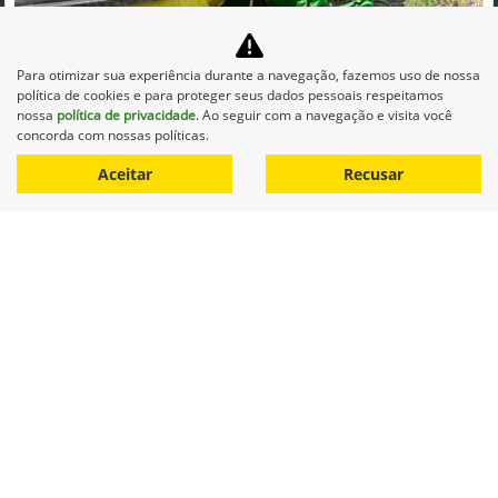
Para otimizar sua experiência durante a navegação, fazemos uso de nossa
política de cookies e para proteger seus dados pessoais respeitamos
nossa
política de privacidade
. Ao seguir com a navegação e visita você
concorda com nossas políticas.
Aceitar
Recusar
Co
mp
JOHN DEERE
arti
JOHN DEERE | PLANTADEIRA 1109
lhe
D.Carvalho Araçatuba
R$ 150.000,00
0 km
2018/2018
Mais informações