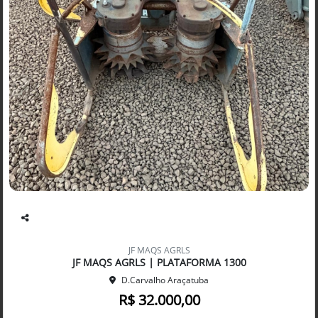
Co
mp
JF MAQS AGRLS
arti
JF MAQS AGRLS | PLATAFORMA 1300
lhe
D.Carvalho Araçatuba
R$ 32.000,00