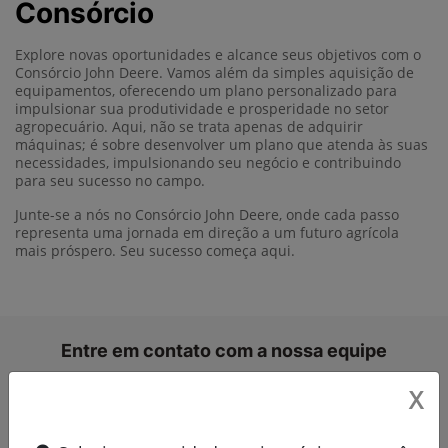
Consórcio
Explore novas oportunidades e alcance seus objetivos com o
Consórcio John Deere. Vamos além da simples aquisição de
equipamentos, oferecendo um plano personalizado para
impulsionar sua produtividade e prosperidade no setor
agropecuário. Aqui, não se trata apenas de adquirir
máquinas; é sobre desenvolver um plano que atenda às suas
necessidades, impulsionando seu negócio e contribuindo
para seu sucesso no campo.
Junte-se a nós no Consórcio John Deere, onde cada passo
representa uma jornada em direção a um futuro agrícola
mais próspero. Seu sucesso começa aqui.
Entre em contato com a nossa equipe
Para solicitar mais informações, por favor, preencha o
X
formulário abaixo que entraremos em contato rapidamente.