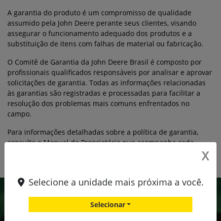
A garantia do produto é um compromisso de qualidade
assumido pela John Deere perante seus clientes, visando
assegurar o funcionamento adequado dos produtos e a
substituição de itens com falhas de material ou fabricação.
O Comitê de Garantia da John Deere Brasil é composto por
profissionais qualificados responsáveis por analisar e aprovar
solicitações de garantia. Todas as informações relacionadas
às garantias são registradas e processadas para facilitar a
resolução dos problemas mais comuns enfrentados no
campo.
Para informações detalhadas sobre a política de garantia,
consulte o Manual do Proprietário que acompanha cada
X
produto John Deere.
Selecione a unidade mais próxima a você.
Selecionar