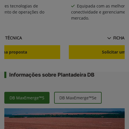
ores tecnologias de
Equipada com as melhores
amento de operações do
conectividade e gerenciamen
mercado.
HA TÉCNICA
FICHA T
r uma proposta
Solicitar uma
Informações sobre Plantadeira DB
DB MaxEmerge™5
DB MaxEmerge™5e