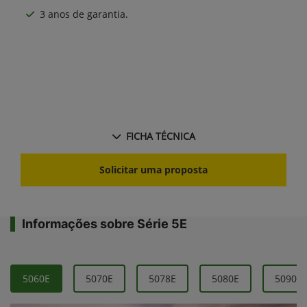
3 anos de garantia.
FICHA TÉCNICA
Solicitar uma proposta
Informações sobre Série 5E
5060E
5070E
5078E
5080E
5090E