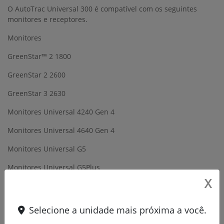
O AutoTrac Universal 300 é compatível com os seguintes
monitores e receptores.
Monitores
GreenStar™ 2 1800
GreenStar 2 2600
GreenStar 3 2630
Monitores Universal 4240 Gen 4
Monitores Universal 4640 Gen 4
Monitores Universal G5
Monitores Universal G5Plus
X
Receptores
Receptores StarFire™ 3000 Universal
Selecione a unidade mais próxima a você.
Receptores StarFire 6000 Universal