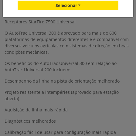
Selecionar
Receptores StarFire 7000 Universal
Receptores StarFire 7500 Universal
O AutoTrac Universal 300 é aprovado para mais de 600
plataformas de equipamentos diferentes e é compatível com
diversos veículos agrícolas com sistemas de direção em boas
condições mecânicas.
Os benefícios do AutoTrac Universal 300 em relação ao
AutoTrac Universal 200 incluem:
Desempenho da linha na pista de orientação melhorado
Projeto resistente a intempéries (aprovado para estação
aberta)
Aquisição de linha mais rápida
Diagnósticos melhorados
Calibração fácil de usar para configuração mais rápida