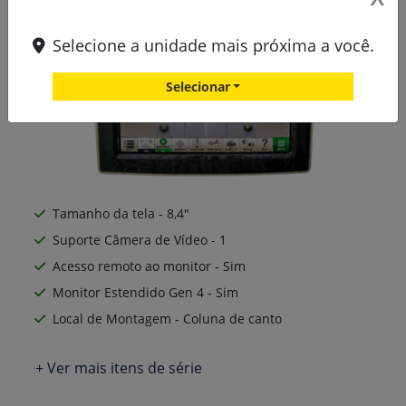
Selecione a unidade mais próxima a você.
Selecionar
Tamanho da tela - 8,4"
Suporte Câmera de Vídeo - 1
Acesso remoto ao monitor - Sim
Monitor Estendido Gen 4 - Sim
Local de Montagem - Coluna de canto
+ Ver mais itens de série