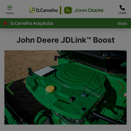
menu
LIGAR
D.Carvalho Araçatuba
Alterar
John Deere
JDLink™ Boost
Anterior
Próx