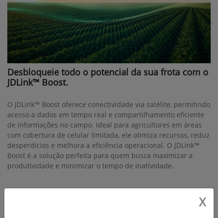
Desbloqueie todo o potencial da sua frota com o
JDLink™ Boost.
O JDLink™ Boost oferece conectividade via satélite, permitindo
acesso a dados em tempo real e compartilhamento eficiente
de informações no campo. Ideal para agricultores em áreas
com cobertura de celular limitada, ele otimiza recursos, reduz
desperdícios e melhora a eficiência operacional. O JDLink™
Boost é a solução perfeita para quem busca maximizar a
produtividade e minimizar o tempo de inatividade.
X