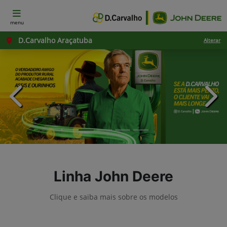
menu
D.Carvalho Araçatuba
Alterar
templates.template-01.components.carousel.texts.con
temp
Linha John Deere
Clique e saiba mais sobre os modelos