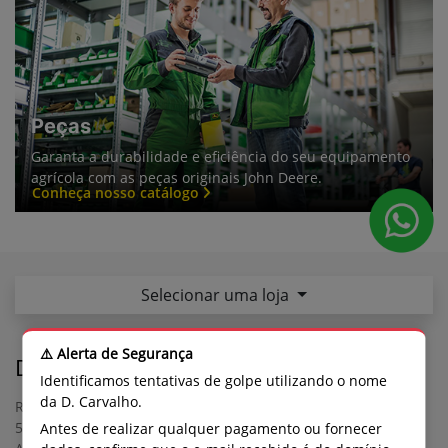
Peças
Garanta a durabilidade e eficiência do seu equipamento
agrícola com as peças originais John Deere.
Conheça nosso catálogo
Selecionar uma loja
⚠️ Alerta de Segurança
D.Carvalho Araçatuba
Identificamos tentativas de golpe utilizando o nome
da D. Carvalho.
Rodovia Marechal Rondon, KM 526, do km 526,500 ao km
Antes de realizar qualquer pagamento ou fornecer
528,500 - Campus Universitário