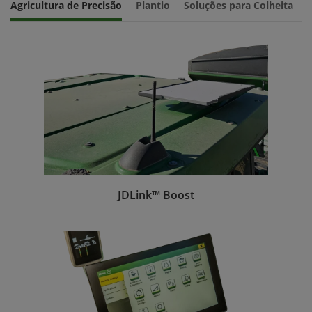
Agricultura de Precisão
Plantio
Soluções para Colheita
M
Mon
JDLink™ Boost