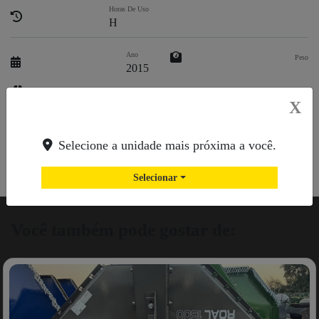
Horas De Uso
H
Ano
Peso
2015
Tração
X
Selecione a unidade mais próxima a você.
Selecionar
Você também pode gostar de: