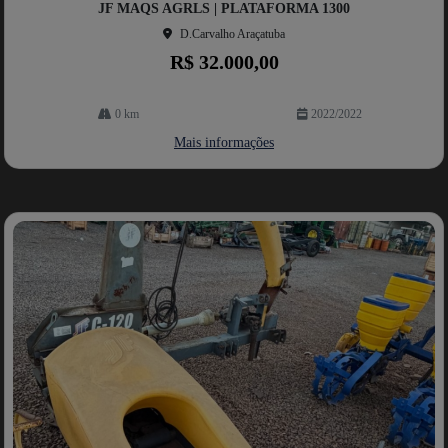
JF MAQS AGRLS | PLATAFORMA 1300
he
D.Carvalho Araçatuba
R$ 32.000,00
0 km
2022/2022
Mais informações