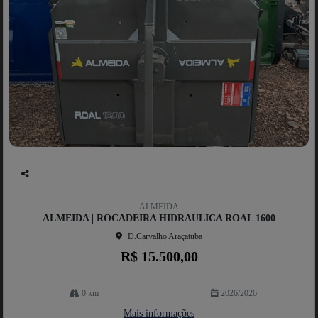
Co
mp
ALMEIDA
artil
ALMEIDA | ROCADEIRA HIDRAULICA ROAL 1600
he
D.Carvalho Araçatuba
R$ 15.500,00
0 km
2026/2026
Mais informações