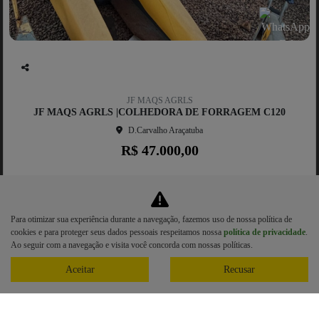
Co
mp
JF MAQS AGRLS
artil
JF MAQS AGRLS |COLHEDORA DE FORRAGEM C120
he
D.Carvalho Araçatuba
R$ 47.000,00
0 km
2021/2021
Mais informações
Para otimizar sua experiência durante a navegação, fazemos uso de nossa política de
cookies e para proteger seus dados pessoais respeitamos nossa
política de privacidade
.
Ao seguir com a navegação e visita você concorda com nossas políticas.
Aceitar
Recusar