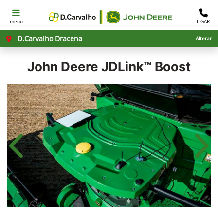
menu
LIGAR
D.Carvalho Dracena
Alterar
John Deere
JDLink™ Boost
Anterior
Próx