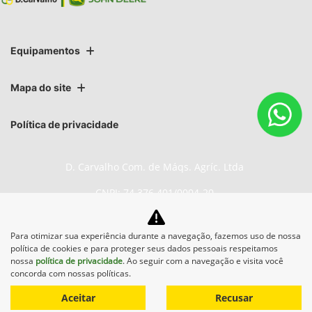
Equipamentos
Mapa do site
Política de privacidade
D. Carvalho Com. de Máqs. Agríc. Ltda
CNPJ: 74.376.401/0004-20
Para otimizar sua experiência durante a navegação, fazemos uso de nossa
política de cookies e para proteger seus dados pessoais respeitamos
No trânsito, enxergar o outro
nossa
política de privacidade
. Ao seguir com a navegação e visita você
salva vidas.
concorda com nossas políticas.
Aceitar
Recusar