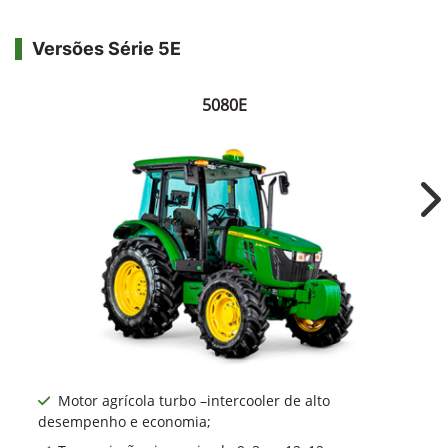
Versões Série 5E
5080E
Ne
Motor agrícola turbo –intercooler de alto
desempenho e economia;