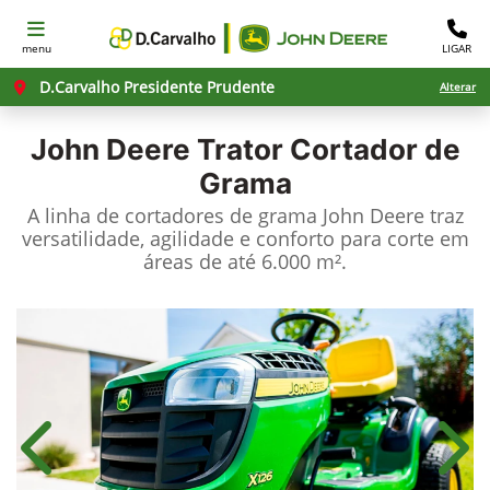
menu
LIGAR
D.Carvalho Presidente Prudente
Alterar
John Deere
Trator Cortador de
Grama
A linha de cortadores de grama John Deere traz
versatilidade, agilidade e conforto para corte em
áreas de até 6.000 m².
Anterior
Próx