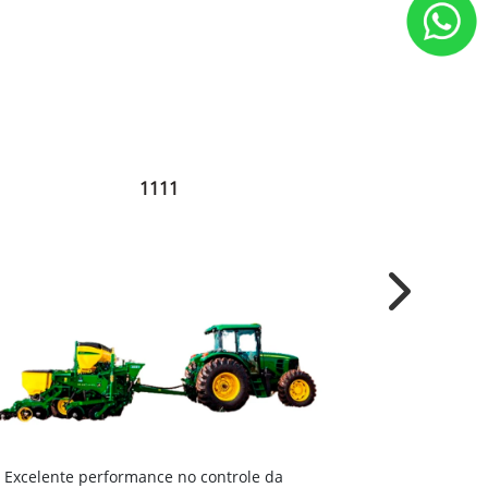
1111
Next
Excelente 
Excelente performance no controle da