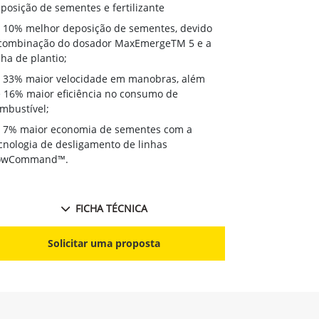
deposição de 
posição de sementes e fertilizante
10% melhor
10% melhor deposição de sementes, devido
à combinação
combinação do dosador MaxEmergeTM 5 e a
linha de plant
nha de plantio;
33% maior
33% maior velocidade em manobras, além
de 16% maior 
 16% maior eficiência no consumo de
combustível;
mbustível;
7% maior 
7% maior economia de sementes com a
tecnologia de
cnologia de desligamento de linhas
RowCommand
owCommand™.
FICHA TÉCNICA
S
Solicitar uma proposta