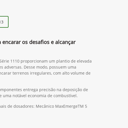
13
a encarar os desafios e alcançar
 Série 1110 proporcionam um plantio de elevada
es adversas. Desse modo, possuem uma
ncarar terrenos irregulares, com alto volume de
omponentes entrega precisão na deposição de
 de uma notável economia de combustível.
ionais de dosadores: Mecânico MaxEmergeTM 5