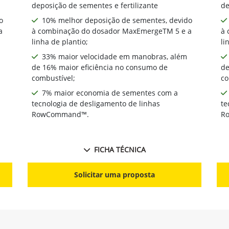
deposição de sementes e fertilizante
de
o
10% melhor deposição de sementes, devido
a
à combinação do dosador MaxEmergeTM 5 e a
à 
linha de plantio;
li
33% maior velocidade em manobras, além
de 16% maior eficiência no consumo de
de
combustível;
co
7% maior economia de sementes com a
tecnologia de desligamento de linhas
te
RowCommand™.
R
FICHA TÉCNICA
Solicitar uma proposta