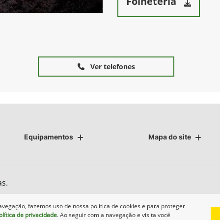
Folheteria
Ver telefones
Equipamentos
Mapa do site
as.
avegação, fazemos uso de nossa política de cookies e para proteger
olítica de privacidade
. Ao seguir com a navegação e visita você