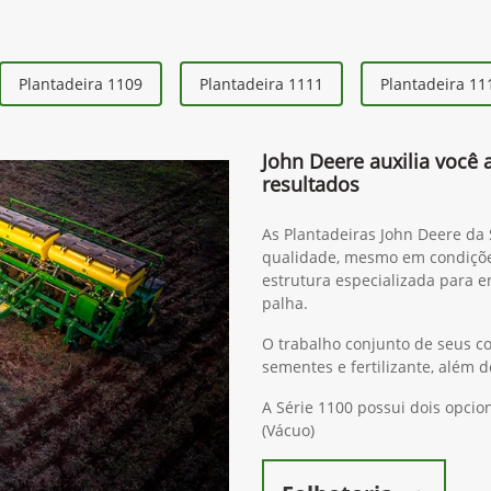
Plantadeira 1109
Plantadeira 1111
Plantadeira 11
John Deere auxilia você 
resultados
As Plantadeiras John Deere da
qualidade, mesmo em condiçõ
estrutura especializada para e
palha.
O trabalho conjunto de seus c
sementes e fertilizante, além
A Série 1100 possui dois opc
(Vácuo)