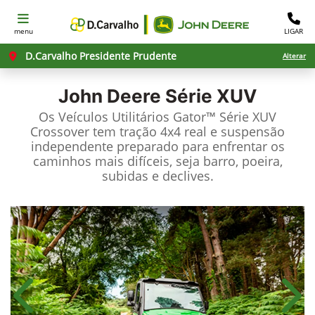
menu
LIGAR
D.Carvalho Presidente Prudente
Alterar
John Deere
Série XUV
Os Veículos Utilitários Gator™ Série XUV
Crossover tem tração 4x4 real e suspensão
independente preparado para enfrentar os
caminhos mais difíceis, seja barro, poeira,
subidas e declives.
Anterior
Próx