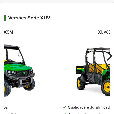
Versões Série XUV
V865M
XUV855
Ne
iros;
Qualidade e durabilidade;