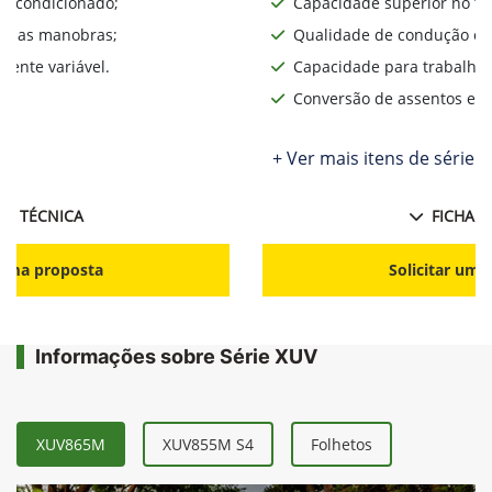
ar condicionado;
Capacidade superior no te
lita as manobras;
Qualidade de condução o d
ente variável.
Capacidade para trabalhos
Conversão de assentos e d
+ Ver mais itens de série
HA TÉCNICA
FICHA T
r uma proposta
Solicitar uma
Informações sobre Série XUV
XUV865M
XUV855M S4
Folhetos