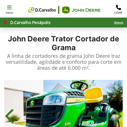
menu
LIGAR
D.Carvalho Penápolis
Alterar
John Deere
Trator Cortador de
Grama
A linha de cortadores de grama John Deere traz
versatilidade, agilidade e conforto para corte em
áreas de até 6.000 m².
Anterior
Próx