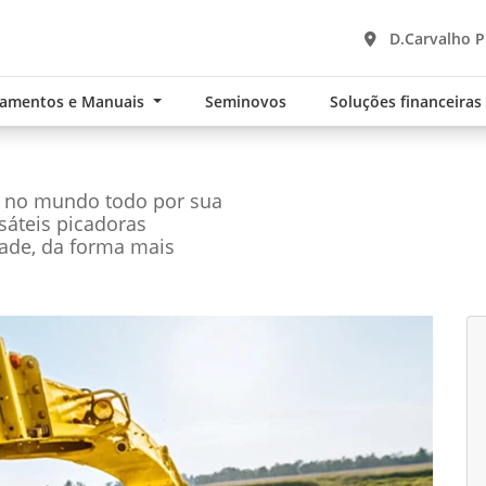
D.Carvalho P
namentos e Manuais
Seminovos
Soluções financeira
s no mundo todo por sua
rsáteis picadoras
ade, da forma mais