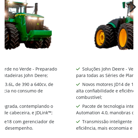
Ne
 Verde no Verde - Preparado
Soluções John Deere - Ver
lantadeiras John Deere;
para todas as Séries de Plant
 13.6L, de 390 a 640cv, de
Novos motores JD14 de 13.6
ciência no consumo de
alta confiabilidade e eficiên
combustível;
integrada, contemplando o
Pacote de tecnologia inte
 de cabeceira, e JDLink™;
Automation 4.0, manobras de 
te e18 com gerenciador de
Transmissão inteligente e
ia e desempenho.
eficiência, mais economia e 