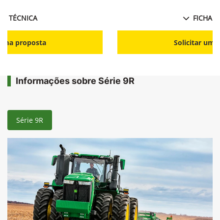
HA TÉCNICA
FICHA T
r uma proposta
Solicitar uma
Informações sobre Série 9R
Série 9R