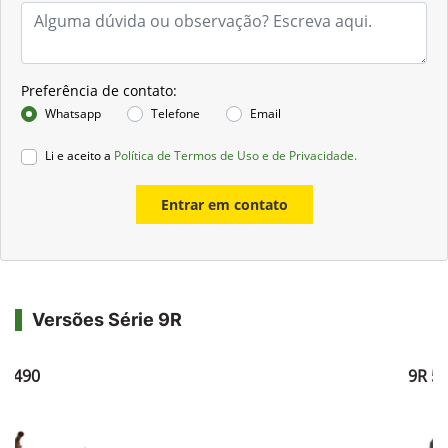
Preferência de contato:
Whatsapp
Telefone
Email
Li e aceito a
Política de Termos de Uso e de Privacidade.
Entrar em contato
Versões Série 9R
R 490
9R 5