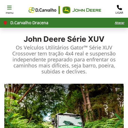
menu
LIGAR
D.Carvalho Dracena
Alterar
John Deere
Série XUV
Os Veículos Utilitários Gator™ Série XUV
Crossover tem tração 4x4 real e suspensão
independente preparado para enfrentar os
caminhos mais difíceis, seja barro, poeira,
subidas e declives.
Anterior
Próx