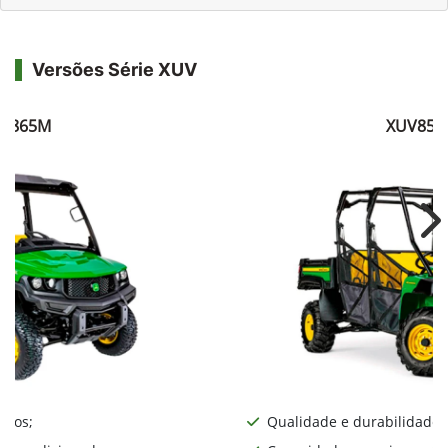
Versões Série XUV
V865M
XUV855
Ne
iros;
Qualidade e durabilidade;