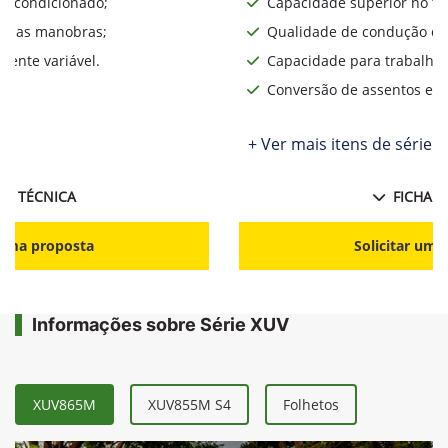
ar condicionado;
Capacidade superior no te
lita as manobras;
Qualidade de condução o d
ente variável.
Capacidade para trabalhos
Conversão de assentos e d
+ Ver mais itens de série
HA TÉCNICA
FICHA T
r uma proposta
Solicitar uma
Informações sobre Série XUV
XUV865M
XUV855M S4
Folhetos