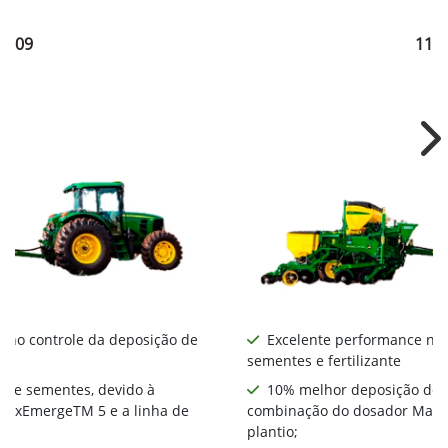
1109
111
Ne
 no controle da deposição de
Excelente performance no 
sementes e fertilizante
 de sementes, devido à
10% melhor deposição de 
MaxEmergeTM 5 e a linha de
combinação do dosador MaxE
plantio;