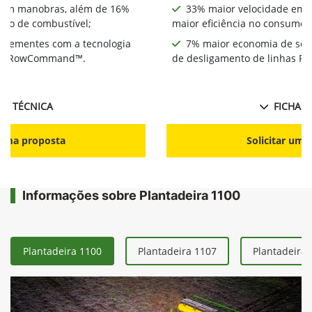
 em manobras, além de 16%
33% maior velocidade em 
umo de combustível;
maior eficiência no consumo 
 sementes com a tecnologia
7% maior economia de sem
has RowCommand™.
de desligamento de linhas
HA TÉCNICA
FICHA T
r uma proposta
Solicitar uma
Informações sobre Plantadeira 1100
Plantadeira 1100
Plantadeira 1107
Plantadeira 