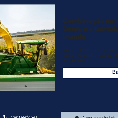
Combinação entr
Deere e a tecnol
mundo
Máquina destinada para o merc
colher a forragem no campo e f
de qualidade.
Ba
Ver telefones
Agende seu test-dri