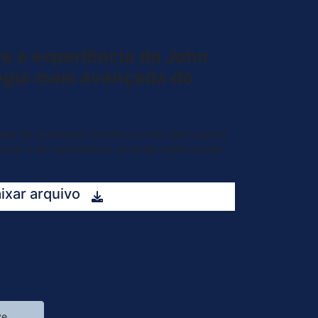
e a experiência da John
ogia mais avançada do
ado de produtores de leite ou carne que buscam
echar o silo rapidamente, evitando assim perdas
ixar arquivo
ve