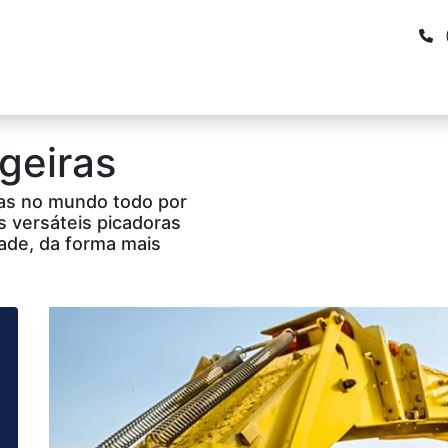
inamentos e Manuais
Seminovos
Soluções financeiras
geiras
as no mundo todo por
as versáteis picadoras
ade, da forma mais