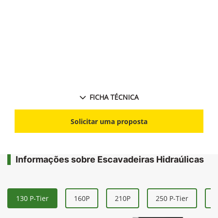
FICHA TÉCNICA
Solicitar uma proposta
Informações sobre Escavadeiras Hidraúlicas
130 P-Tier
160P
210P
250 P-Tier
3