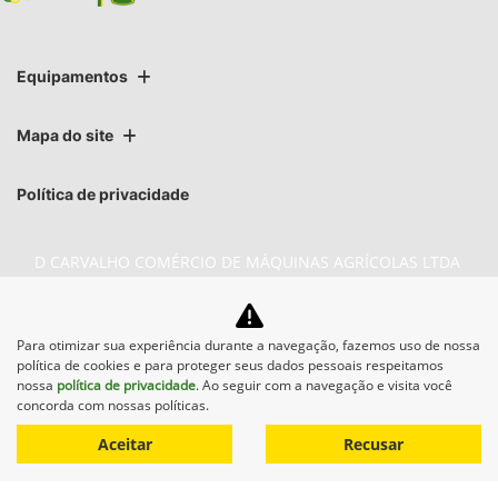
Equipamentos
Mapa do site
Política de privacidade
D CARVALHO COMÉRCIO DE MÁQUINAS AGRÍCOLAS LTDA
CNPJ: 74.376.401/0007-72
Para otimizar sua experiência durante a navegação, fazemos uso de nossa
política de cookies e para proteger seus dados pessoais respeitamos
nossa
política de privacidade
. Ao seguir com a navegação e visita você
No trânsito, enxergar o outro salva vidas.
concorda com nossas políticas.
Aceitar
Recusar
Desenvolvido pela DEALERSPACE ® Direitos Reservados.