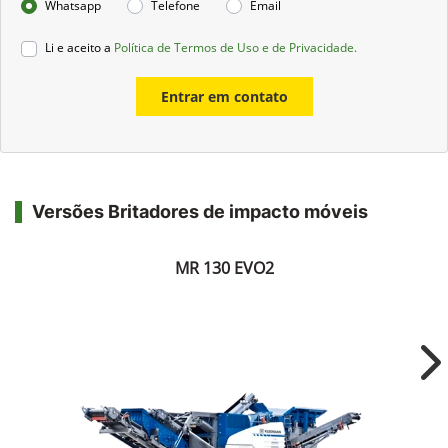
Whatsapp
Telefone
Email
Li e aceito a
Política de Termos de Uso e de Privacidade.
Entrar em contato
Versões Britadores de impacto móveis
MR 130 EVO2
Ne