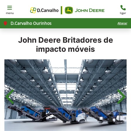
menu
ligar
D.Carvalho Ourinhos
Alterar
John Deere
Britadores de
impacto móveis
Anterior
Próx