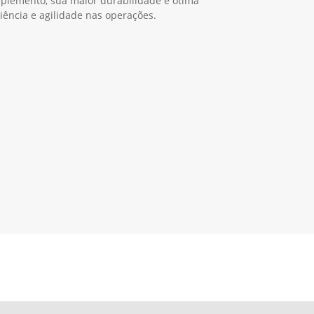
 implemento, sua maior durabilidade e ótima
ciência e agilidade nas operações.