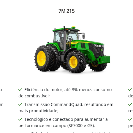
7M 215
o
Eficiência do motor, até 3% menos consumo
de combustível;
de
em
Transmissão CommandQuad, resultando em
mais produtividade;
re
Tecnológico e conectado para aumentar a
performance em campo (SF7000 e G5);
pe