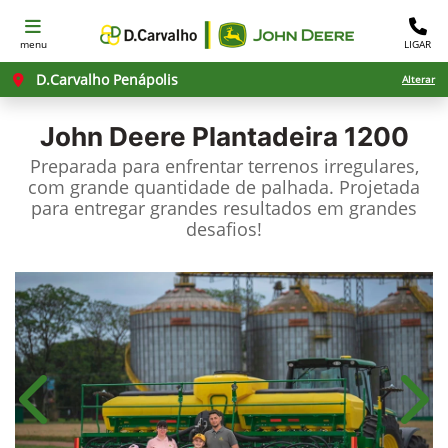
menu
LIGAR
D.Carvalho Penápolis
Alterar
John Deere
Plantadeira 1200
Preparada para enfrentar terrenos irregulares,
com grande quantidade de palhada. Projetada
para entregar grandes resultados em grandes
desafios!​
Anterior
Próx