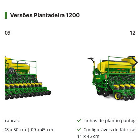
Versões Plantadeira 1200
1209
121
Ne
ográficas:
Linhas de plantio pantográ
ca08 x 50 cm | 09 x 45 cm
Configuráveis de fábrica06
11 x 45 cm
: