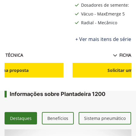
Dosadores de semente:
Vácuo - MaxEmerge 5
Radial - Mecânico
ie
+ Ver mais itens de série
HA TÉCNICA
FICHA T
r uma proposta
Solicitar uma
Informações sobre Plantadeira 1200
Destaques
Benefícios
Sistema pneumático