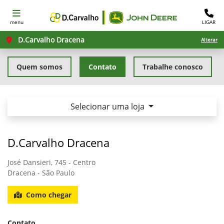
menu
LIGAR
D.Carvalho Dracena
Alterar
Quem somos
Contato
Trabalhe conosco
Selecionar uma loja
D.Carvalho Dracena
José Dansieri, 745 - Centro
Dracena - São Paulo
Como chegar
Contato