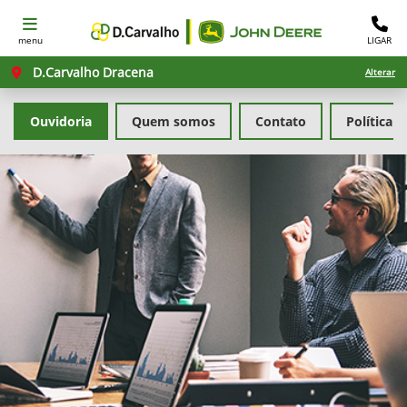
menu
LIGAR
D.Carvalho Dracena
Alterar
Ouvidoria
Quem somos
Contato
Política 