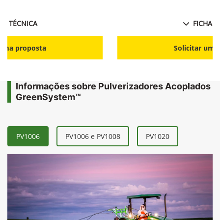
HA TÉCNICA
FICHA T
r uma proposta
Solicitar uma
Informações sobre Pulverizadores Acoplados
GreenSystem™
PV1006
PV1006 e PV1008
PV1020