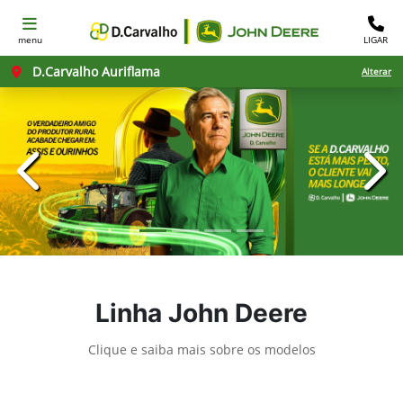
menu
LIGAR
D.Carvalho Auriflama
Alterar
templates.template-01.components.carousel.texts.con
temp
Linha John Deere
Clique e saiba mais sobre os modelos