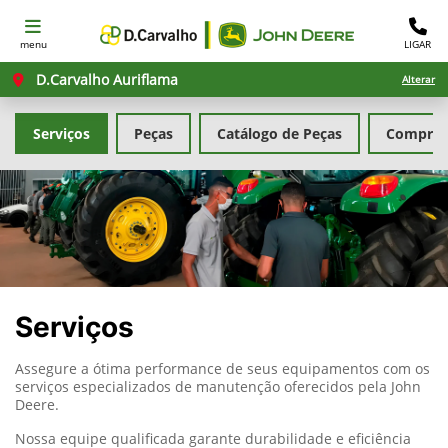
menu
LIGAR
D.Carvalho Auriflama
Alterar
Serviços
Peças
Catálogo de Peças
Comprar
Serviços
Assegure a ótima performance de seus equipamentos com os
serviços especializados de manutenção oferecidos pela John
Deere.
Nossa equipe qualificada garante durabilidade e eficiência