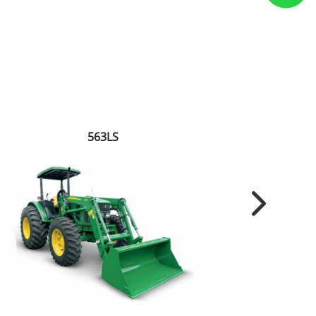
563LS
Next