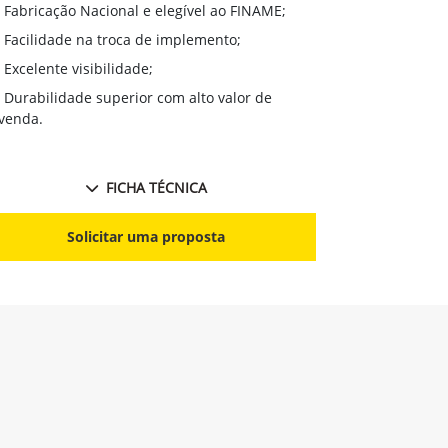
Excelente 
Fabricação Nacional e elegível ao FINAME;
Durabilidad
Facilidade na troca de implemento;
revenda;
Excelente visibilidade;
Mudança fá
Durabilidade superior com alto valor de
Excelente v
venda.
FICHA TÉCNICA
S
Solicitar uma proposta