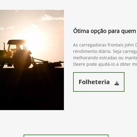
Ótima opção para quem 
As carregadoras frontais John
rendimento diário. Seja carre
melhorando estradas ou mante
Deere pode ajudá-lo a obter mu
Folheteria