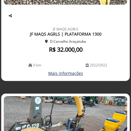
Co
mp
JF MAQS AGRLS
arti
JF MAQS AGRLS | PLATAFORMA 1300
lhe
D.Carvalho Araçatuba
R$ 32.000,00
0 km
2022/2022
Mais informações