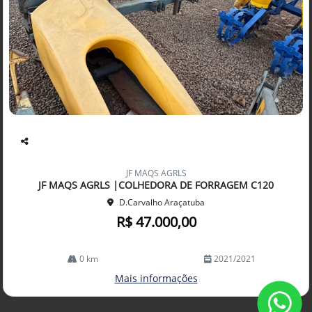
Co
mp
JF MAQS AGRLS
arti
JF MAQS AGRLS |COLHEDORA DE FORRAGEM C120
lhe
D.Carvalho Araçatuba
R$ 47.000,00
0 km
2021/2021
Mais informações