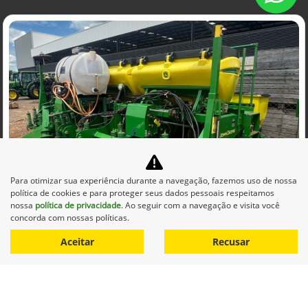
Para otimizar sua experiência durante a navegação, fazemos uso de nossa
política de cookies e para proteger seus dados pessoais respeitamos
nossa
política de privacidade
. Ao seguir com a navegação e visita você
concorda com nossas políticas.
Aceitar
Recusar
Co
mp
JOHN DEERE
arti
JOHN DEERE | PLANTADEIRA 911
lhe
D.Carvalho Araçatuba