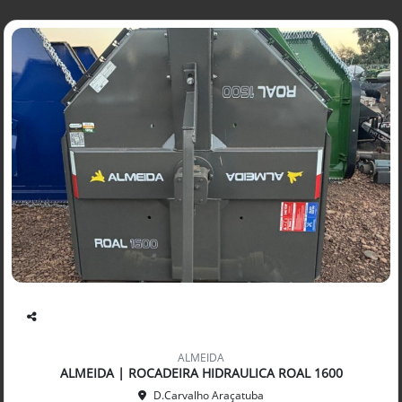
Co
mp
ALMEIDA
arti
ALMEIDA | ROCADEIRA HIDRAULICA ROAL 1600
lhe
D.Carvalho Araçatuba