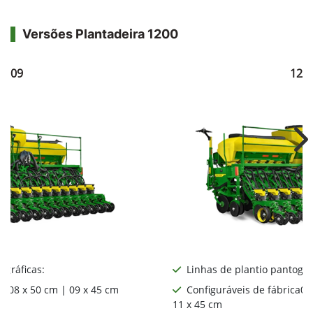
Versões Plantadeira 1200
1209
121
Ne
ográficas:
Linhas de plantio pantográ
ca08 x 50 cm | 09 x 45 cm
Configuráveis de fábrica06
11 x 45 cm
: