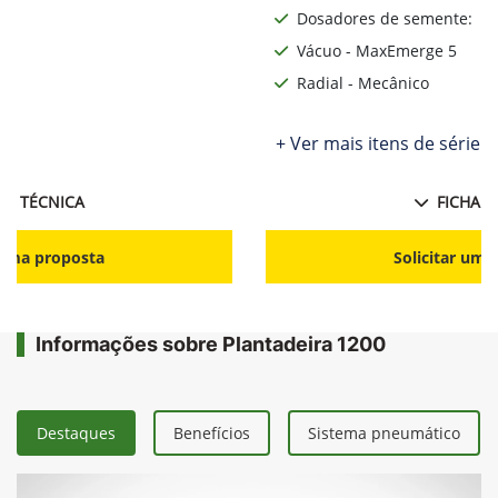
Dosadores de semente:
Vácuo - MaxEmerge 5
Radial - Mecânico
ie
+ Ver mais itens de série
HA TÉCNICA
FICHA T
r uma proposta
Solicitar uma
Informações sobre Plantadeira 1200
Destaques
Benefícios
Sistema pneumático