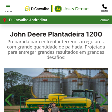
menu
LIGAR
D. Carvalho Andradina
Alterar
John Deere
Plantadeira 1200
Preparada para enfrentar terrenos irregulares,
com grande quantidade de palhada. Projetada
para entregar grandes resultados em grandes
desafios!​
Anterior
Próx