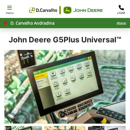
menu
LIGAR
D. Carvalho Andradina
Alterar
John Deere
G5Plus Universal™
Anterior
Próx