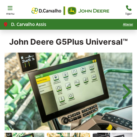
menu
ligar
D. Carvalho Assis
Alterar
John Deere
G5Plus Universal™
Anterior
Próx