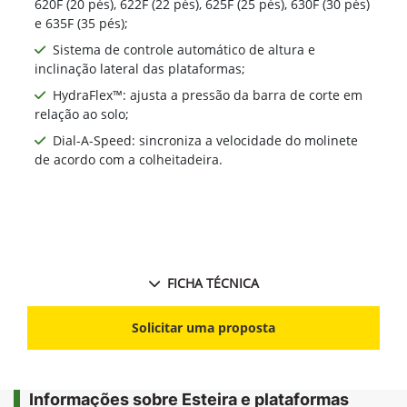
620F (20 pés), 622F (22 pés), 625F (25 pés), 630F (30 pés)
e 635F (35 pés);
Sistema de controle automático de altura e
inclinação lateral das plataformas;
HydraFlex™: ajusta a pressão da barra de corte em
relação ao solo;
Dial-A-Speed: sincroniza a velocidade do molinete
de acordo com a colheitadeira.
FICHA TÉCNICA
Solicitar uma proposta
Informações sobre Esteira e plataformas