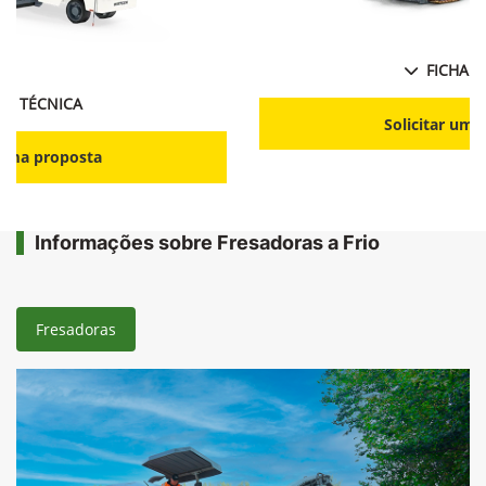
FICHA T
HA TÉCNICA
Solicitar uma
r uma proposta
Informações sobre Fresadoras a Frio
Fresadoras