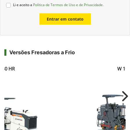
Li e aceito a
Política de Termos de Uso e de Privacidade.
Entrar em contato
Versões Fresadoras a Frio
130 HR
W 100
Ne