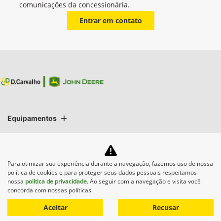
comunicações da concessionária.
Entrar em contato
Equipamentos
Mapa do site
Para otimizar sua experiência durante a navegação, fazemos uso de nossa
Política de privacidade
política de cookies e para proteger seus dados pessoais respeitamos
nossa
política de privacidade
. Ao seguir com a navegação e visita você
concorda com nossas políticas.
D CARVALHO COMÉRCIO DE MÁQUINAS AGRÍCOLAS LTDA
Aceitar
Recusar
CNPJ: 74.376.401/0008-53